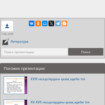
746.00K
Литература
Похожие презентации:
XVIII ғасырлардағы қазақ әдеби тілі
XV-XVII ғасырлардағы қазақ әдеби тілі