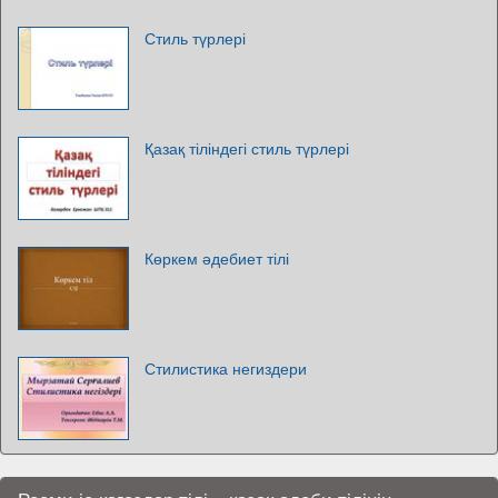
Стиль түрлері
Қазақ тіліндегі стиль түрлері
Көркем әдебиет тілі
Стилистика негиздери