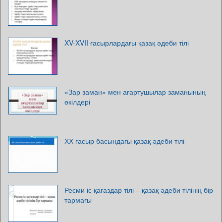
XV-XVII ғасырлардағы қазақ әдеби тілі
«Зар заман» мен ағартушылар заманының
өкілдері
ХХ ғасыр басындағы қазақ әдеби тілі
Ресми іс қағаздар тілі – қазақ әдеби тілінің бір
тармағы