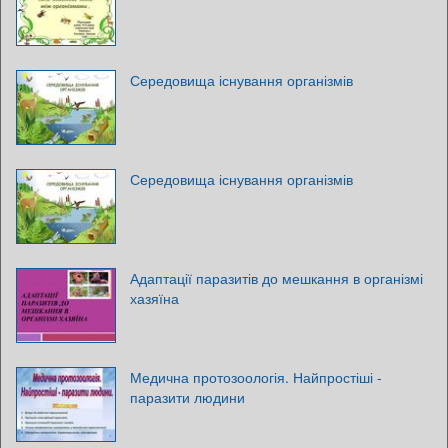
Середовища існування організмів
Середовища існування організмів
Адаптації паразитів до мешкання в організмі
хазяїна
Медична протозоологія. Найпростіші -
паразити людини