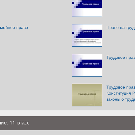
емейное право
Право на тру
Трудовое пра
Трудовое прав
Конституция 
законы о труд
ие. 11 класс