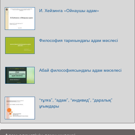
И. Хейзинга «Ойнаушы адам»
Философия тарихындағы адам мәслесі
Абай философиясындағы адам мәселесі
“тұлға”, “адам”, “индивид”, “даралық”
ұғымдары