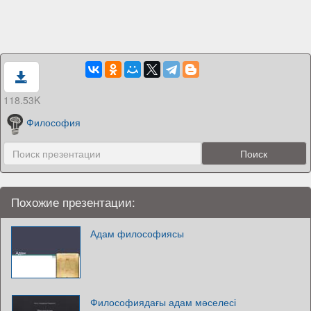
118.53K
Философия
Похожие презентации:
Адам философиясы
Философиядағы адам мәселесі