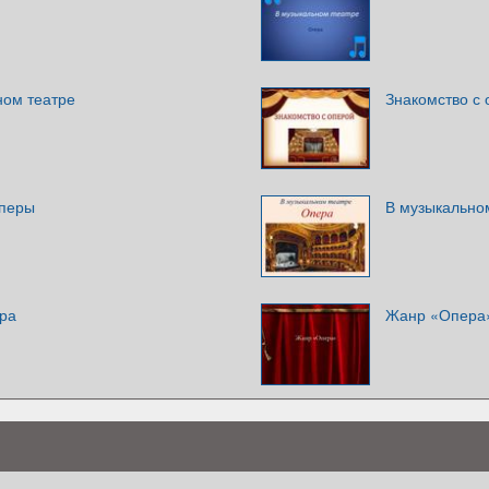
ном театре
Знакомство с
оперы
В музыкально
ера
Жанр «Опера