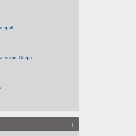
 оперой
м театре. Опера
»