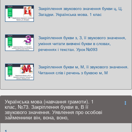
Закріплення звукового значення букви ц, Ц.
Загадки. Українська мова. 1 клас
Закріплення букви з, З, її звукового значення,
уміння читати вивчені букви в словах,
реченнях і текстах. Урок №093
Закріплення букви м, М, її звукового значення.
Читання слів і речень з буквою м, М
Українська мова (навчання грамоти). 1
клас, №73. Закріплення букви в, В її
звукового значення. Уявлення про особові
займенники він, вона, воно,
1.