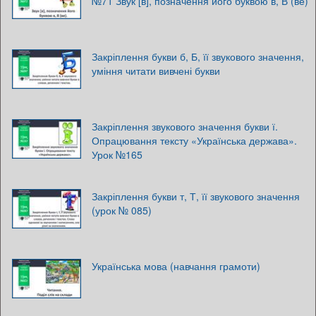
№71 Звук [в], позначення його буквою в, В (ве)
Закріплення букви б, Б, її звукового значення,
уміння читати вивчені букви
Закріплення звукового значення букви ї.
Опрацювання тексту «Українська держава».
Урок №165
Закріплення букви т, Т, її звукового значення
(урок № 085)
Українська мова (навчання грамоти)