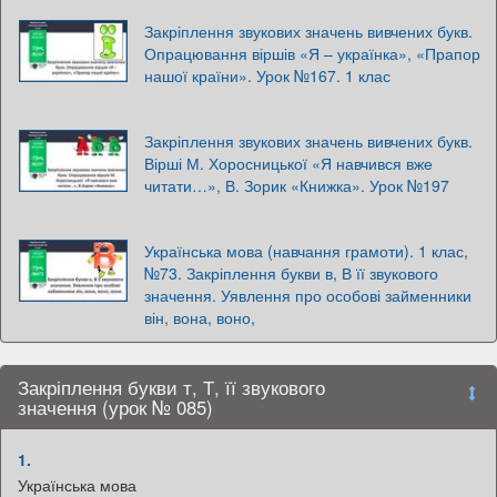
Закріплення звукових значень вивчених букв.
Опрацювання віршів «Я – українка», «Прапор
нашої країни». Урок №167. 1 клас
Закріплення звукових значень вивчених букв.
Вірші М. Хоросницької «Я навчився вже
читати…», В. Зорик «Книжка». Урок №197
Українська мова (навчання грамоти). 1 клас,
№73. Закріплення букви в, В її звукового
значення. Уявлення про особові займенники
він, вона, воно,
Закріплення букви т, Т, її звукового
значення (урок № 085)
1.
Українська мова