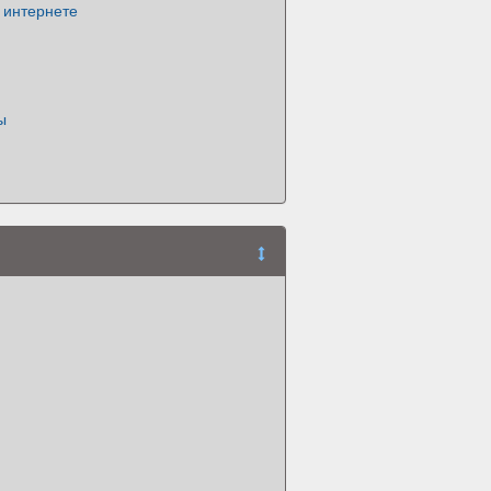
 интернете
ы