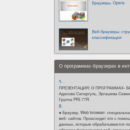
Браузеры. Opera
Веб-браузеры: стру
классификация
О программах-браузерах в инт
1.
ПРЕЗЕНТАЦИЯ: О ПРОГРАММАХ- Б
Адасова Сапаргуль, Эргашева Севи
Группа PRI-77R
2.
● Браузер, Web browser- специальн
веб- сайтов. Происходит это с помощ
данных, которые обрабатываются п
образом формируется веб- страница