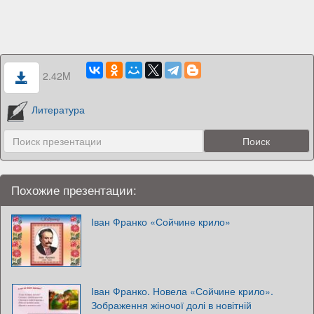
2.42M
Литература
Похожие презентации:
Іван Франко «Сойчине крило»
Іван Франко. Новела «Сойчине крило».
Зображення жіночої долі в новітній