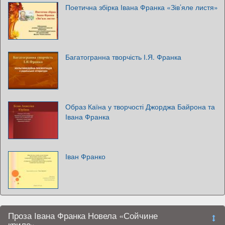
Поетична збірка Івана Франка «Зів’яле листя»
Багатогранна творчість І.Я. Франка
Образ Каїна у творчості Джорджа Байрона та
Івана Франка
Іван Франко
Проза Івана Франка Новела «Сойчине
крило»