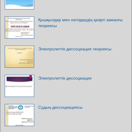
Қышқылдар мен негіздердің қазіргі заманғы
теориясы
Электролиттік диссоциация теориясы
Электролиттік диссоциация
Судың диссоциациясы