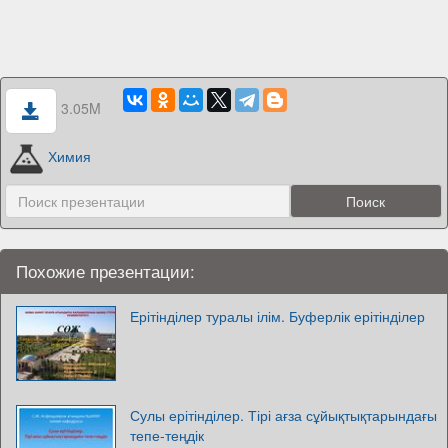
3.05M
Химия
Похожие презентации:
Ерітінділер туралы ілім. Буферлік ерітінділер
Сулы ерітінділер. Тірі ағза сұйықтықтарындағы
тепе-теңдік