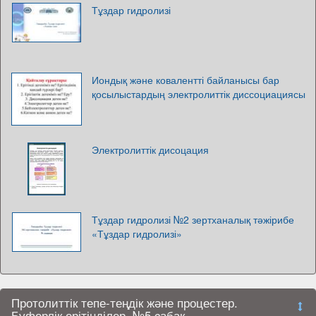
Тұздар гидролизі
Иондық және ковалентті байланысы бар
қосылыстардың электролиттік диссоциациясы
Электролиттік дисоцация
Тұздар гидролизі №2 зертханалық тәжірибе
«Тұздар гидролизі»
Протолиттік тепе-теңдік және процестер.
Буферлік ерітінділер. №5 cабақ