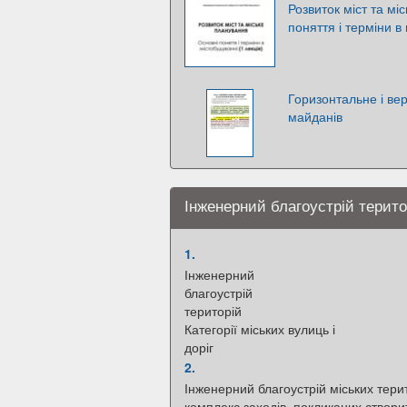
Розвиток міст та мі
поняття і терміни в
Горизонтальне і ве
майданів
Інженерний благоустрій терито
1.
Інженерний
благоустрій
територій
Категорії міських вулиць і
доріг
2.
Інженерний благоустрій міських тери
комплекс заходів, покликаних створи