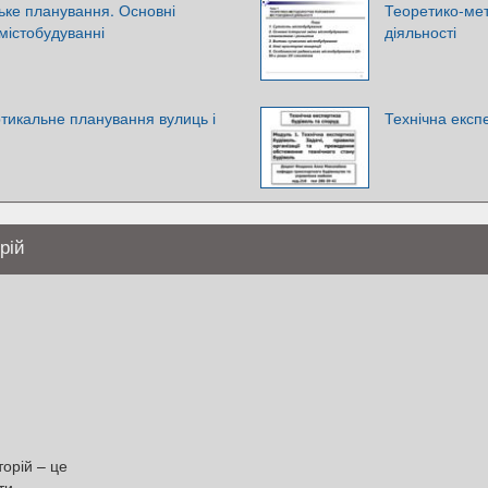
ське планування. Основні
Теоретико-мет
 містобудуванні
діяльності
ртикальне планування вулиць і
Технічна експ
рій
торій – це
ти