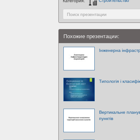
Категория:
Строительство
Похожие презентации:
Інженерна інфрастр
Типологія і класифі
Вертикальне планув
пунктів