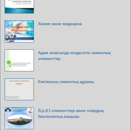
Химия және медицина
Адам ағзасында кездесетін химиялық
элементтер
Клетканың химиялық құрамы
S,p,d,f-элементтері және олардың
биологиялық маңызы