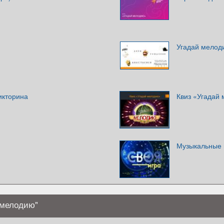
Угадай мелод
икторина
Квиз «Угадай
Музыкальные 
 мелодию"