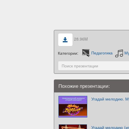
28.96M
Категории:
Педагогика
М
Похожие презентации:
Угадай мелодию. М
Угадай мелодию (и