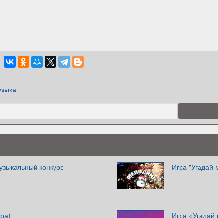
узыка
узыкальный конкурс
Игра "Угадай
гра)
Игра «Угадай