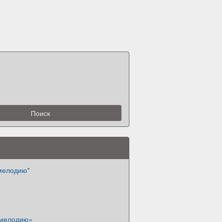
 мелодию"
 мелодию»