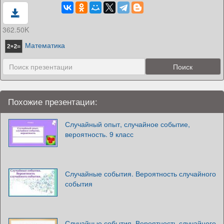
362.50K
Математика
Похожие презентации:
Случайный опыт, случайное событие,
вероятность. 9 класс
Случайные события. Вероятность случайного
события
Случайные события. Вероятность случайного