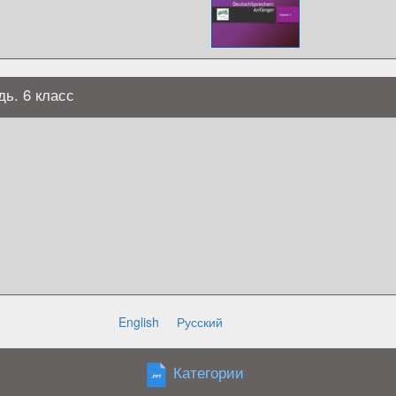
ь. 6 класс
English
Русский
Категории