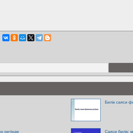
Билік саяси ф
н ретінде
Саяси билік: 