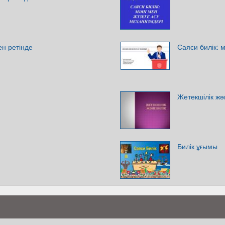
н ретінде
Саяси билік: 
Жетекшілік жә
Билік ұғымы