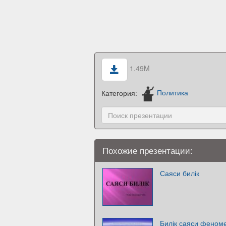
1.49M
Категория:
Политика
Похожие презентации:
Саяси билік
Билік саяси феноме