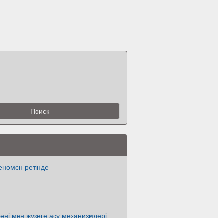
еномен ретінде
мәні мен жүзеге асу механизмдері