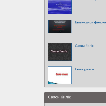
Билік-саяси феноме
Саяси билік
Билік ұғымы
Саяси билік