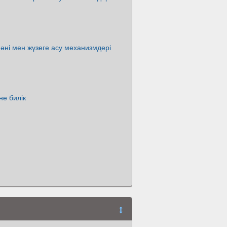
мәні мен жүзеге асу механизмдері
не билік