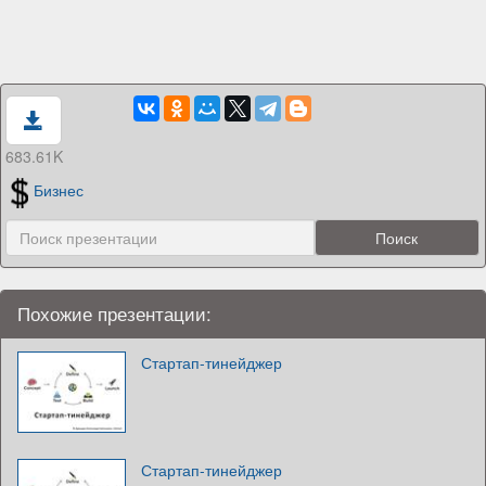
683.61K
Бизнес
Похожие презентации:
Стартап-тинейджер
Стартап-тинейджер