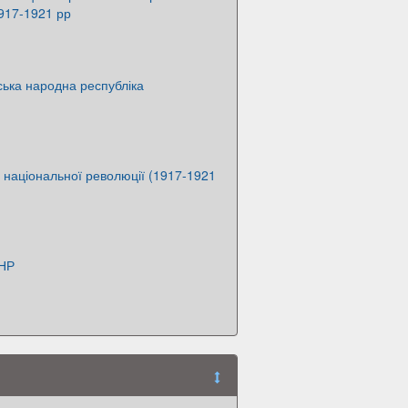
917-1921 рр
ська народна республіка
и національної революції (1917-1921
УНР