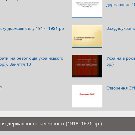
державності 1
ьку державність у 1917 -1921 рр
Західноукраїн
атична революція українського
Україна в рок
р.). Заняття 10
рр.)
Р
Створення З
ння державної незалежності (1918–1921 рр.)