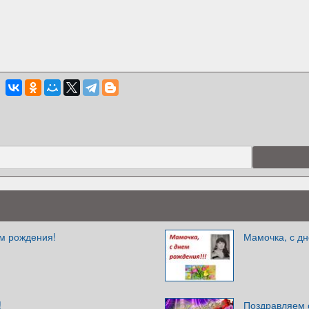
м рождения!
Мамочка, с д
!
Поздравляем 