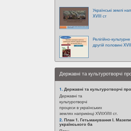
Українські землі нап
XVIII ст
Релігійно-культурне
другій половині XVII
Державні та культуротворчі про
1.
Державні та культуротворчі проц
Державні та
культуротворчі
процеси в українських
землях наприкінці ХVІІХVІІІ ст.
2.
План 1. Гетьманування І. Мазепи
українського ба
План