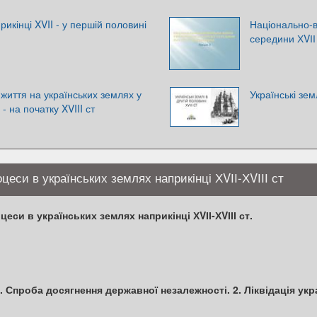
рикінці XVII - у першій половині
Національно-в
середини ХVІІ 
 життя на українських землях у
Українські земл
 - на початку XVIII ст
цеси в українських землях наприкінці ХVІІ-ХVІІІ ст
еси в українських землях наприкінці ХVІІ-ХVІІІ ст.
. Спроба досягнення державної незалежності. 2. Ліквідація укр