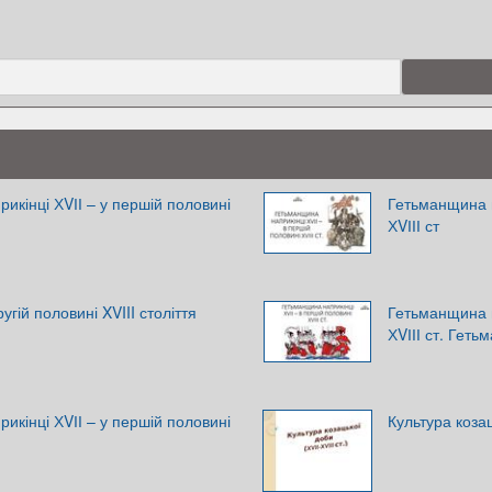
прикінці ХVІІ – у першій половині
Гетьманщина н
ХVІІІ ст
ругій половині XVIII століття
Гетьманщина н
ХVІІІ ст. Геть
прикінці ХVІІ – у першій половині
Культура козац