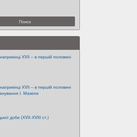
априкінці ХVІІ – в першій половині
априкінці ХVІІ – в першій половині
манування І. Мазепи
ької доби (ХVІІ-ХVІІІ ст.)