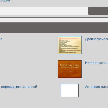
стория
ра
Древнегречес
История анти
и переводчики античной
Античная лите