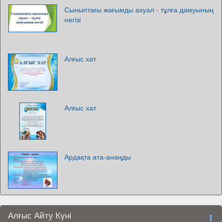
Сыныптағы жағымды ахуал - тұлға дамуының
негізі
Алғыс хат
Алғыс хат
Ардақта ата-анаңды
Алғыс Айту Күні