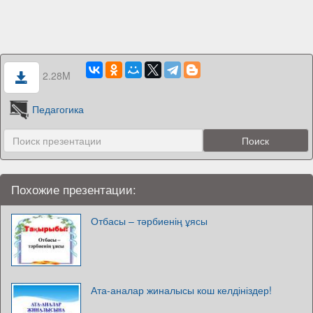
2.28M
Педагогика
Похожие презентации:
Отбасы – тәрбиенің ұясы
Ата-аналар жиналысы кош келдініздер!