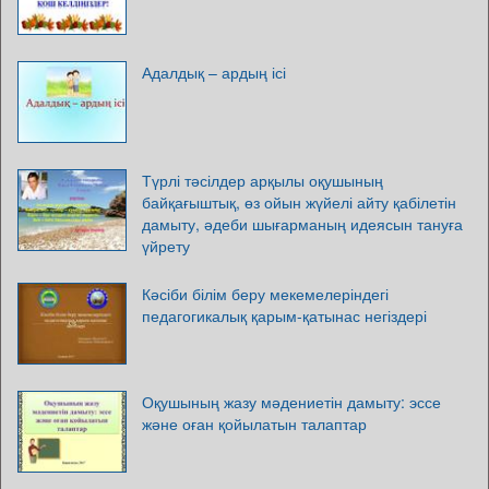
Адалдық – ардың ісі
Түрлі тәсілдер арқылы оқушының
байқағыштық, өз ойын жүйелі айту қабілетін
дамыту, әдеби шығарманың идеясын тануға
үйрету
Кәсіби білім беру мекемелеріндегі
педагогикалық қарым-қатынас негіздері
Оқушының жазу мәдениетін дамыту: эссе
және оған қойылатын талаптар