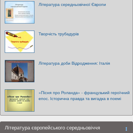
Література середньовічної Європи
Творчість трубадурів
Література доби Відродження: Італія
«Пісня про Роланда» - французький героїчний
епос. Історична правда та вигадка в поемі
Література європейського середньовіччя