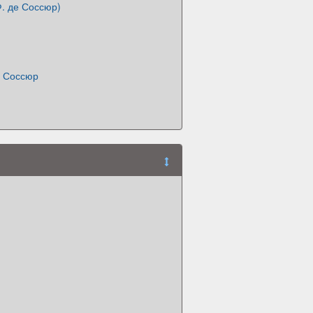
Ф. де Соссюр)
 Соссюр