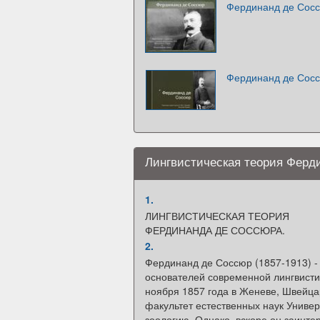
Фердинанд де Сос
Фердинанд де Сос
Лингвистическая теория Ферд
1.
ЛИНГВИСТИЧЕСКАЯ ТЕОРИЯ
ФЕРДИНАНДА ДЕ СОССЮРА.
2.
Фердинанд де Соссюр (1857-1913) - 
основателей современной лингвисти
ноября 1857 года в Женеве, Швейцар
факультет естественных наук Универ
зоологию. Однако, вскоре он заинте