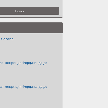
е Соссюр
кая концепция Фердинанда де
кая концепция Фердинанда де