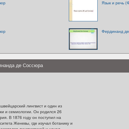
сюр
Язык и речь (
сюр
Фердинанд де
инанда де Соссюра
швейцарский лингвист и один из
ки и семиологии. Он родился 26
ия. В 1876 году он поступил на
ситета Женевы, где изучал ботанику и
ресовался лингвистикой и начал