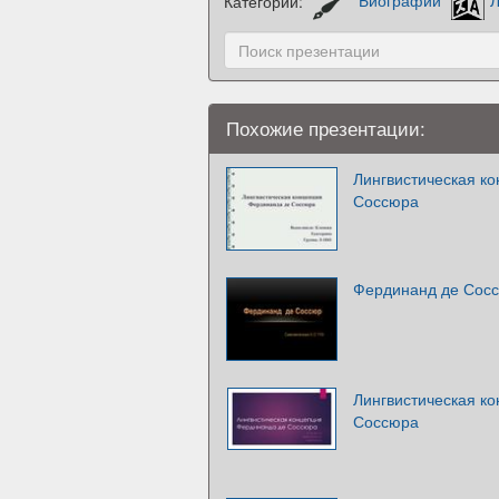
Категории:
Биографии
Л
Похожие презентации:
Лингвистическая к
Соссюра
Фердинанд де Сос
Лингвистическая к
Соссюра