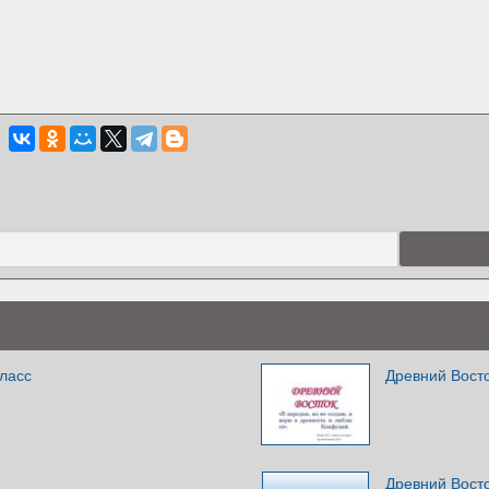
класс
Древний Вост
Древний Вост