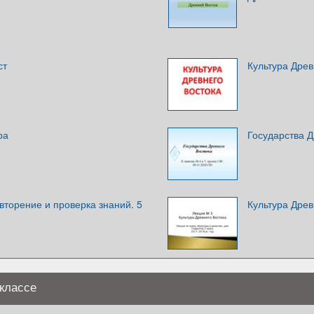
ст
Культура Древ
ра
Государства Д
вторение и проверка знаний. 5
Культура Древ
 классе