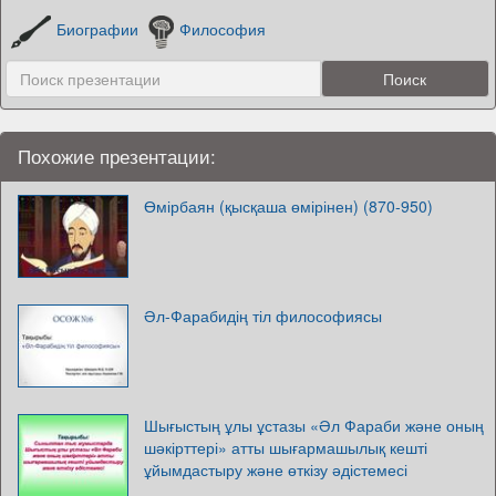
Биографии
Философия
Похожие презентации:
Өмірбаян (қысқаша өмірінен) (870-950)
Әл-Фарабидің тіл философиясы
Шығыстың ұлы ұстазы «Әл Фараби және оның
шәкірттері» атты шығармашылық кешті
ұйымдастыру және өткізу әдістемесі