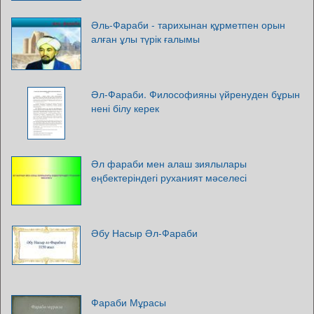
Әль-Фараби - тарихынан құрметпен орын
алған ұлы түрік ғалымы
Әл-Фараби. Философияны үйренуден бұрын
нені білу керек
Әл фараби мен алаш зиялылары
еңбектеріндегі руханият мәселесі
Әбу Насыр Әл-Фараби
Фараби Мұрасы