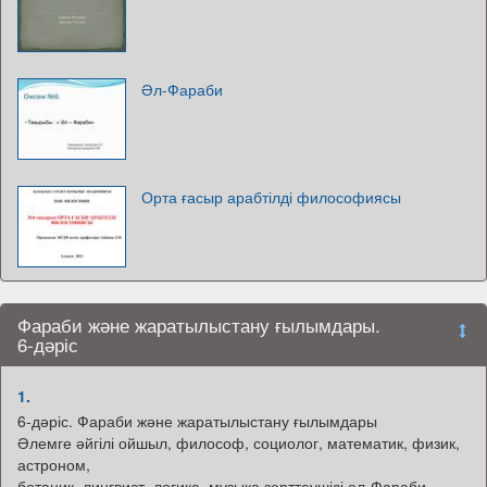
Әл-Фараби
Орта ғасыр арабтілді философиясы
Фараби және жаратылыстану ғылымдары.
6-дәріс
1.
6-дәріс. Фараби және жаратылыстану ғылымдары
Әлемге әйгілі ойшыл, философ, социолог, математик, физик,
астроном,
ботаник, лингвист, логика, музыка зерттеушісі әл-Фараби