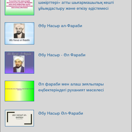
шәкірттері» атты шығармашылық кешті
ұйымдастыру және өткізу әдістемесі
Әбу Насыр әл-Фараби
Әбу Насыр - Әл Фараби
Әл фараби мен алаш зиялылары
еңбектеріндегі руханият мәселесі
Әбу Насыр Әл-Фараби