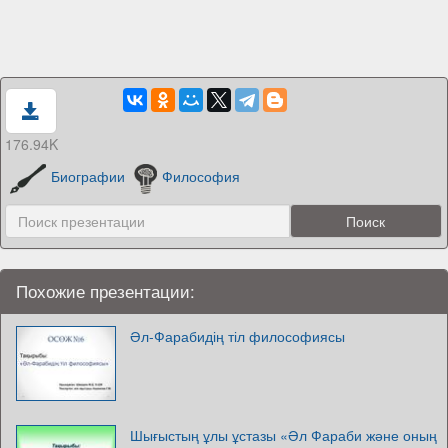
176.94K
Биографии
Философия
Похожие презентации:
Әл-Фарабидің тіл философиясы
Шығыстың ұлы ұстазы «Әл Фараби және оның