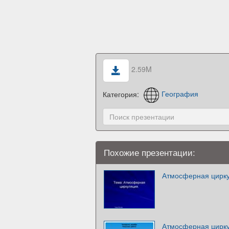
2.59M
Категория:
География
Похожие презентации:
Атмосферная цирку
Атмосферная цирку