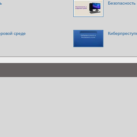
ь
Безопасность
фровой среде
Киберпреступн