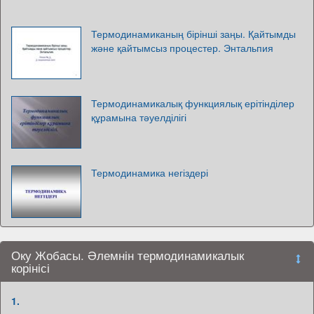
Термодинамиканың бірінші заңы. Қайтымды
және қайтымсыз процестер. Энтальпия
Термодинамикалық функциялық ерітінділер
құрамына тәуелділігі
Термодинамика негіздері
Оку Жобасы. Әлемнін термодинамикалык
корінісі
1.