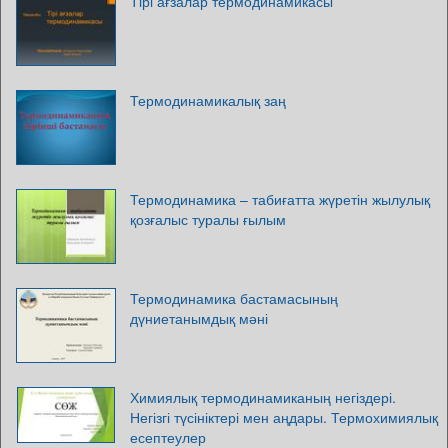
Тірі ағзалар термодинамикасы
Термодинамикалық заң
Термодинамика – табиғатта жүретін жылулық
қозғалыс туралы ғылым
Термодинамика бастамасының
дүниетанымдық мәні
Химиялық термодинамиканың негіздері.
Негізгі түсініктері мен аңдары. Термохимиялық
есептеулер