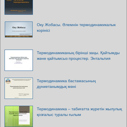
Оку Жобасы. Әлемнін термодинамикалык
корінісі
Термодинамиканың бірінші заңы. Қайтымды
және қайтымсыз процестер. Энтальпия
Термодинамика бастамасының
дүниетанымдық мәні
Термодинамика – табиғатта жүретін жылулық
қозғалыс туралы ғылым