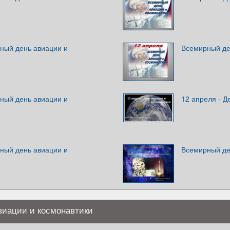
рный день авиации и
Всемирный де
рный день авиации и
12 апреля - Д
рный день авиации и
Всемирный де
виации и космонавтики