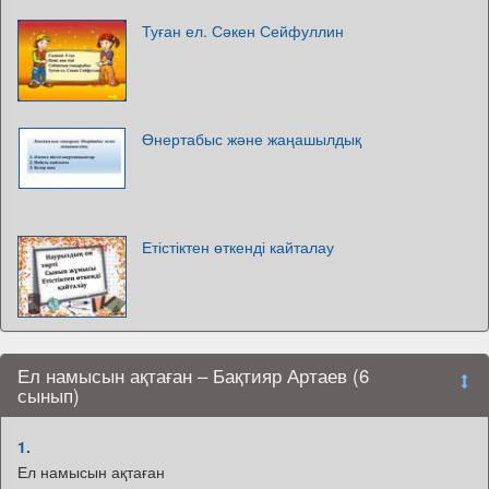
Туған ел. Сәкен Сейфуллин
Өнертабыс және жаңашылдық
Етістіктен өткенді кайталау
Ел намысын ақтаған – Бақтияр Артаев (6
сынып)
1.
Ел намысын ақтаған