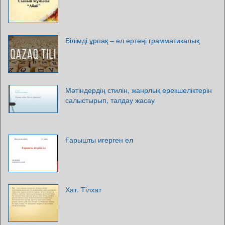
Білімді ұрпақ – ел ертеңі грамматикалық
Мәтіндердің стилін, жанрлық ерекшеліктерін
салыстырып, талдау жасау
Ғарышты игерген ел
Хат. Тілхат