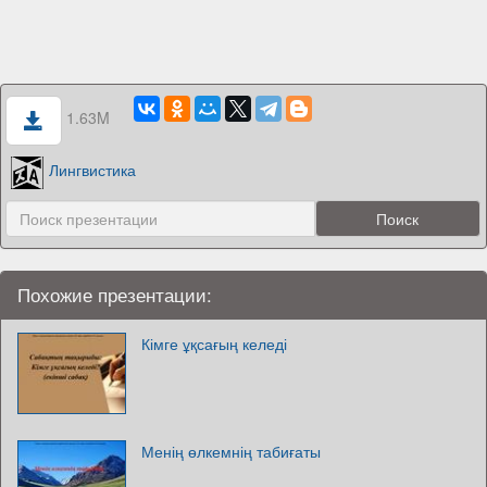
1.63M
Лингвистика
Похожие презентации:
Кімге ұқсағың келеді
Менің өлкемнің табиғаты