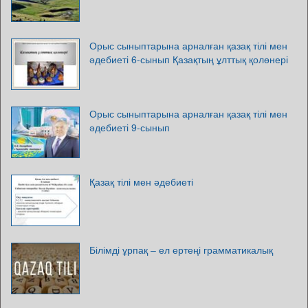
Орыс сыныптарына арналған қазақ тілі мен
әдебиеті 6-сынып Қазақтың ұлттық қолөнері
Орыс сыныптарына арналған қазақ тілі мен
әдебиеті 9-сынып
Қазақ тілі мен әдебиеті
Білімді ұрпақ – ел ертеңі грамматикалық