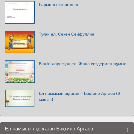
Ғарышты игерген ел
Туған ел. Сәкен Сейфуллин
Бірлігі жарасқан ел. Жаңа сөздермен жұмыс
Ел намысын ақтаған – Бақтияр Артаев (6
сынып)
Ел намысын қорғаған Бақтияр Артаев