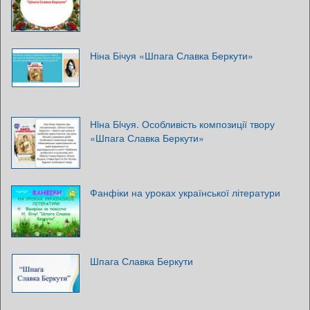
Ніна Бічуя «Шпага Славка Беркути»
Нiна Бiчуя. Особливість композиції твору
«Шпага Славка Беркути»
Фанфіки на уроках української літератури
Шпага Славка Беркути