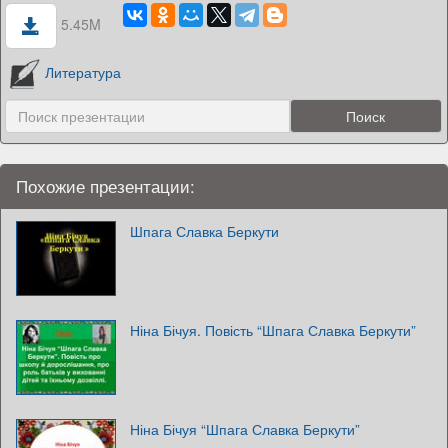
5.45M
Литература
Похожие презентации:
Шпага Славка Беркути
Ніна Бічуя. Повість “Шпага Славка Беркути”
Ніна Бічуя “Шпага Славка Беркути”