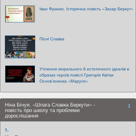
Іван Франко. Історична повість «Захар Беркут»
Пiснi Славка
Утілення морального й естетичного ідеалів в
образах героїв повісті Григорія Квітки
Основ’яненка «Маруся»
Ніна Бічуя. «Шпага Славка Беркути» -
повість про школу та проблеми
дорослішання
1.