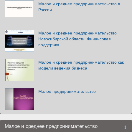
Малое и среднее предпринимательство в
России
Малое и среднее предпринимательство
Новосибирской области. Финансовая
поддержка
Малое и среднее предпринимательство как
модели ведения бизнеса
Малое предпринимательство
Малое и среднее предпринимательство