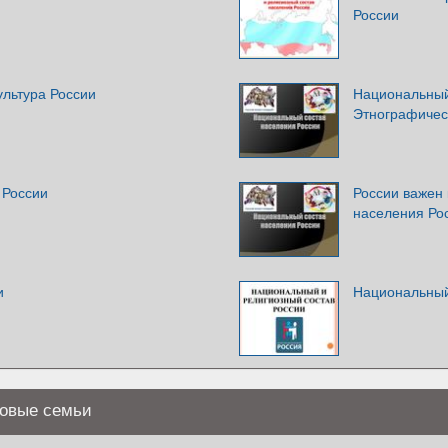
России
ультура России
Национальный
Этнографичес
 России
России важен
населения Ро
и
Национальный
ковые семьи