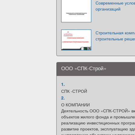
Современные услов
организаций
Строительная ком
строительные реше
ООО «СПК-Строй»
1.
СПК -СТРОЙ
2.
О КОМПАНИИ
Деятельность ООО «СПК-СТРОЙ» вк
объектов жилого фонда и промышле
реализацию инвестиционных програ
развитие проектов, эксплуатацию з
и управление объектами недвижимо