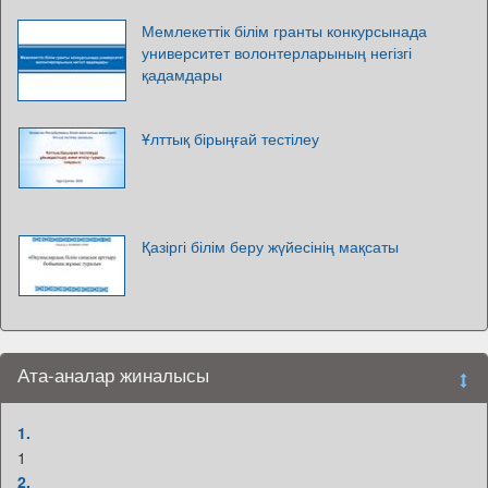
Мемлекеттік білім гранты конкурсынада
университет волонтерларының негізгі
қадамдары
Ұлттық бірыңғай тестілеу
Қазіргі білім беру жүйесінің мақсаты
Ата-аналар жиналысы
1.
1
2.