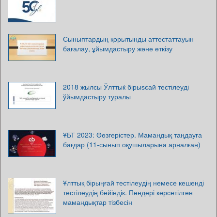
Сыныптардың қорытынды аттестаттауын
бағалау, ұйымдастыру және өткізу
2018 жылєы Ўлттыќ бірыѕєай тестілеуді
ўйымдастыру туралы
ҰБТ 2023: Өөзгерістер. Мамандық таңдауға
бағдар (11-сынып оқушыларына арналған)
Ұлттық бірыңғай тестілеудің немесе кешенді
тестілеудің бейіндік. Пәндері көрсетілген
мамандықтар тізбесін