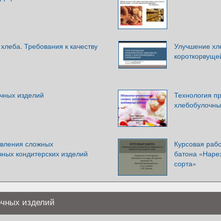
хлеба. Требования к качеству
Улучшение хл
короткорвуще
чных изделий
Технология п
хлебобулочны
овления сложных
Курсовая рабо
чных кондитерских изделий
батона «Наре
сорта»
очных изделий