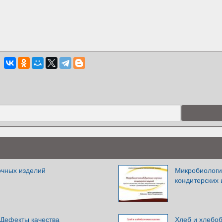
чных изделий
Микробиологи
кондитерских 
 Дефекты качества
Хлеб и хлебо