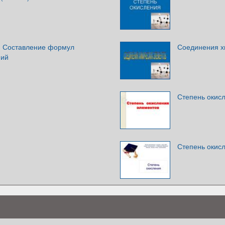
. Составление формул
Соединения х
ний
Степень окис
Степень окис