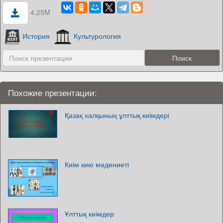
4.25M
История
Культурология
Похожие презентации:
Қазақ халқының ұлттық киімдері
Киім кию мәдениеті
Ұлттық киімдер