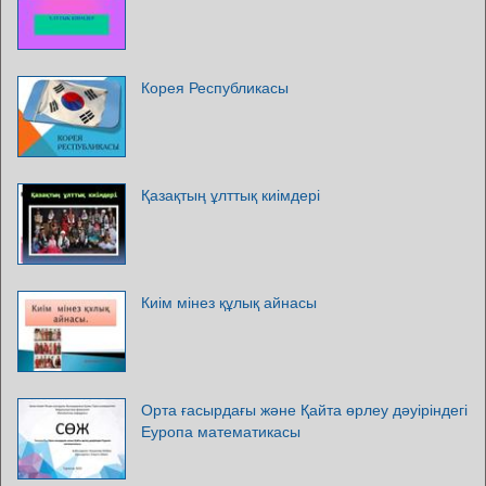
Корея Республикасы
Қазақтың ұлттық киімдері
Киім мінез құлық айнасы
Орта ғасырдағы және Қайта өрлеу дәуіріндегі
Еуропа математикасы