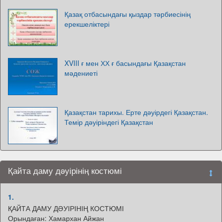
Қазақ отбасындағы қыздар тәрбиесінің
ерекшеліктері
XVIII ғ мен ХХ ғ басындағы Қазақстан
мәдениеті
Қазақстан тарихы. Ерте дәуірдегі Қазақстан.
Темір дәуіріндегі Қазақстан
Қайта даму дəуірінің костюмі
1.
ҚАЙТА ДАМУ ДƏУІРІНІҢ КОСТЮМІ
Орындаған: Хамархан Айжан