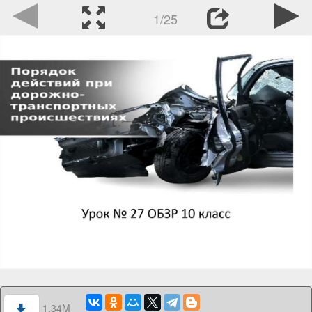
1/25
1.34M