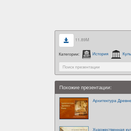
11.89M
Категории:
История
Куль
Похожие презентации:
Архитектура Древн
Художественная ку