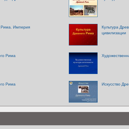
о Рима. Империя
Культура Древ
цивилизации
его Рима
Художественна
его Рима
Искусство Др