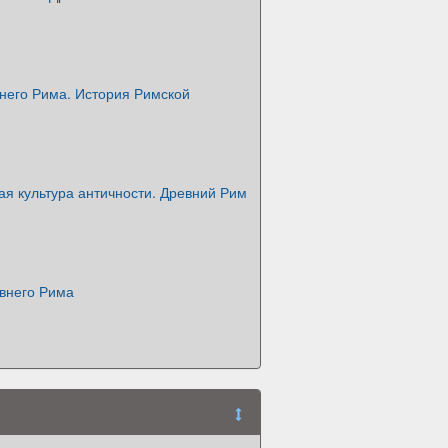
него Рима. История Римской
я культура античности. Древний Рим
евнего Рима