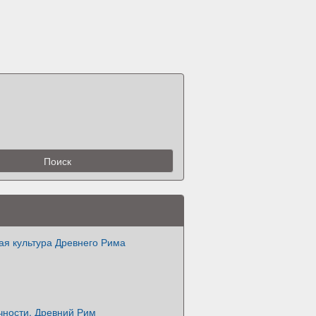
ая культура Древнего Рима
чности. Древний Рим