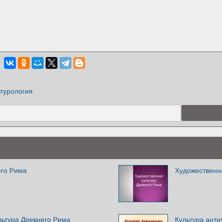
турология
его Рима
Художественн
льтура Древнего Рима
Культура анти