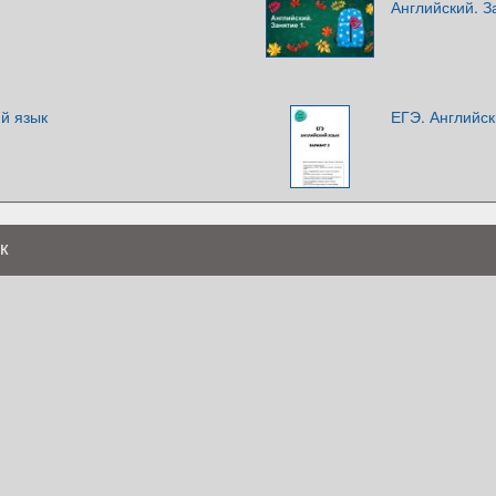
Английский. З
й язык
ЕГЭ. Английск
к