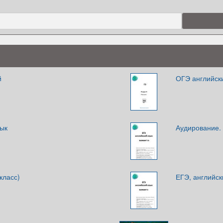
й
ОГЭ английск
зык
Аудирование. 
класс)
ЕГЭ, английск