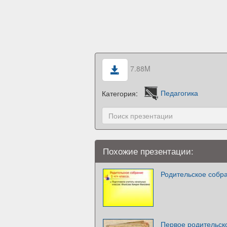
7.88M
Категория:
Педагогика
Похожие презентации:
Родительское собра
Первое родительск