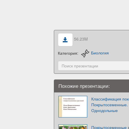
56.23M
Категория:
Биология
Похожие презентации:
Классификация пок
Покрытосеменные. 
Однодольные
Покрытосеменные 