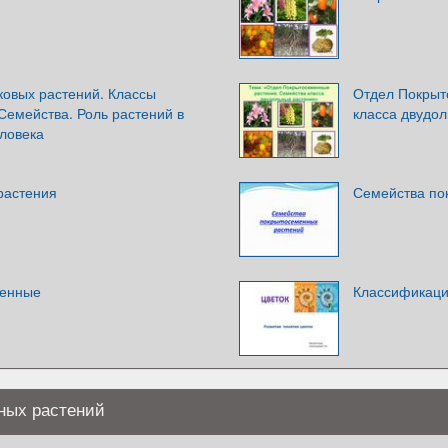
ковых растений. Классы
Отдел Покрыт
Семейства. Роль растений в
класса двудо
еловека
растения
Семейства по
менные
Классификаци
ных растений