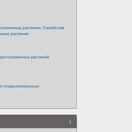
осеменные растения. Семейства
льные растения
крытосеменных растений
я покрытосеменных