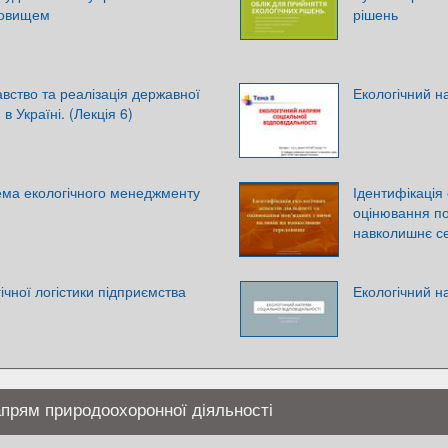
довищем
рішень
авство та реалізація державної
Екологічний н
 в Україні. (Лекція 6)
ема екологічного менеджменту
Ідентифікація 
»
оцінювання по
навколишнє с
чної логістики підприємства
Екологічний н
апрям природоохоронної діяльності