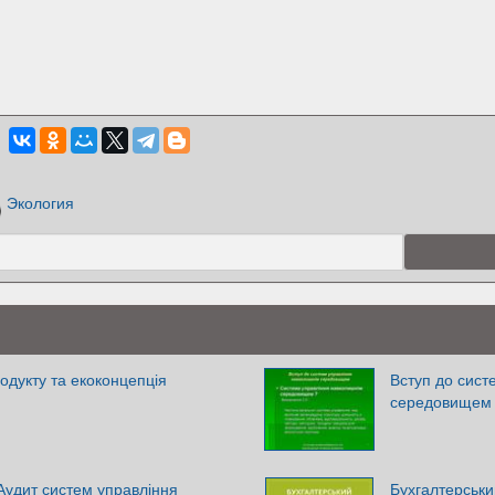
Экология
родукту та екоконцепція
Вступ до сист
середовищем
 Аудит систем управління
Бухгалтерськи