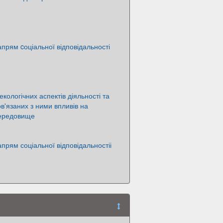
апрям cоціальної відповідальності
екологічних аспектів діяльності та
в'язаних з ними впливів на
ередовище
апрям соціальної відповідальностіі