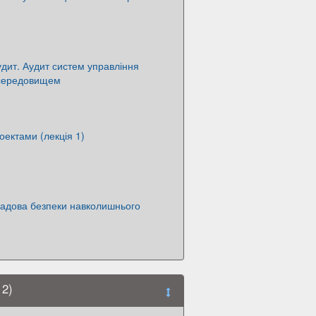
удит. Аудит систем управління
середовищем
оектами (лекція 1)
ладова безпеки навколишнього
 2)